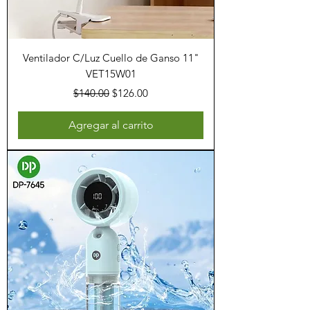
Ventilador C/Luz Cuello de Ganso 11"
VET15W01
Precio
Precio de oferta
$140.00
$126.00
Agregar al carrito