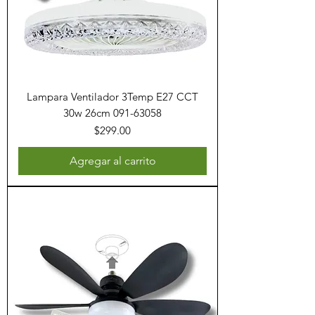
Lampara Ventilador 3Temp E27 CCT
30w 26cm 091-63058
Precio
$299.00
Agregar al carrito