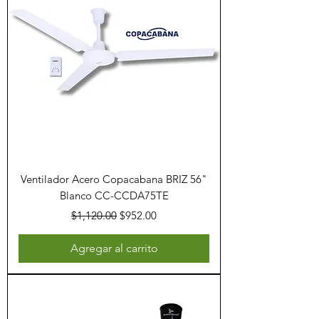
Ventilador Acero Copacabana BRIZ 56"
Blanco CC-CCDA75TE
Precio
Precio de oferta
$1,120.00
$952.00
Agregar al carrito