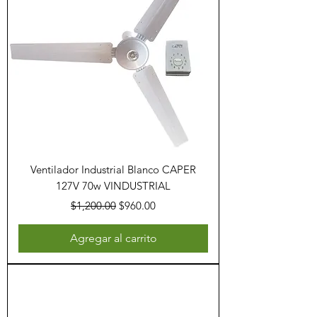
Ventilador Industrial Blanco CAPER
127V 70w VINDUSTRIAL
Precio
Precio de oferta
$1,200.00
$960.00
Agregar al carrito