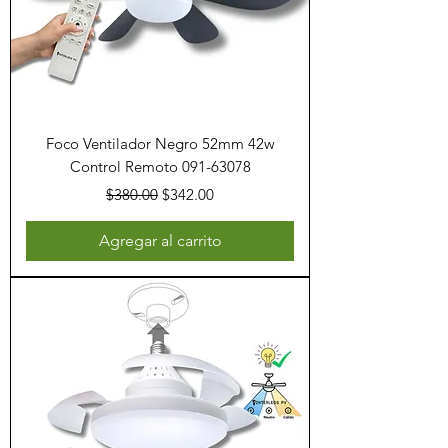
Foco Ventilador Negro 52mm 42w
Control Remoto 091-63078
Precio
Precio de oferta
$380.00
$342.00
Agregar al carrito