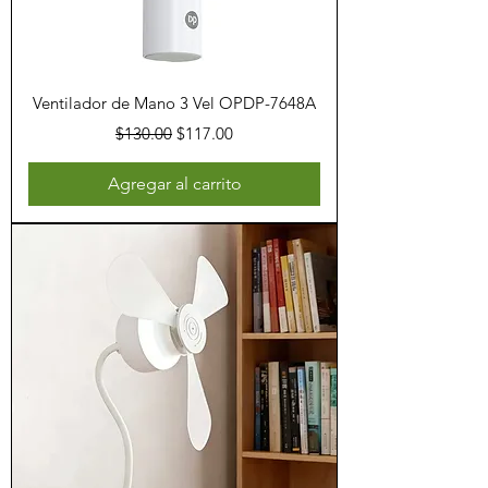
Ventilador de Mano 3 Vel OPDP-7648A
Precio
Precio de oferta
$130.00
$117.00
Agregar al carrito