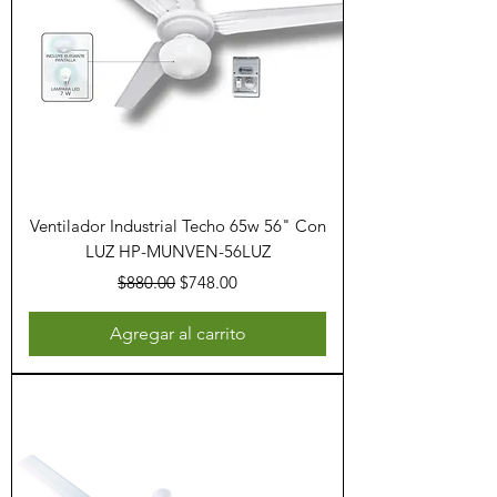
Ventilador Industrial Techo 65w 56" Con
LUZ HP-MUNVEN-56LUZ
Precio
Precio de oferta
$880.00
$748.00
Agregar al carrito