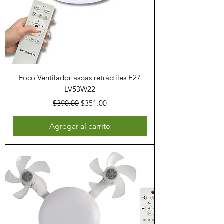
Foco Ventilador aspas retráctiles E27
LV53W22
Precio
Precio de oferta
$390.00
$351.00
Agregar al carrito