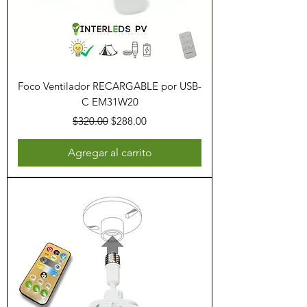
Foco Ventilador RECARGABLE por USB-
C EM31W20
Precio
Precio de oferta
$320.00
$288.00
Agregar al carrito