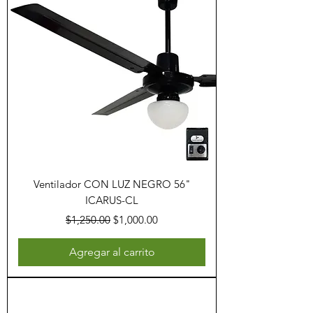
Ventilador CON LUZ NEGRO 56"
ICARUS-CL
Precio
Precio de oferta
$1,250.00
$1,000.00
Agregar al carrito