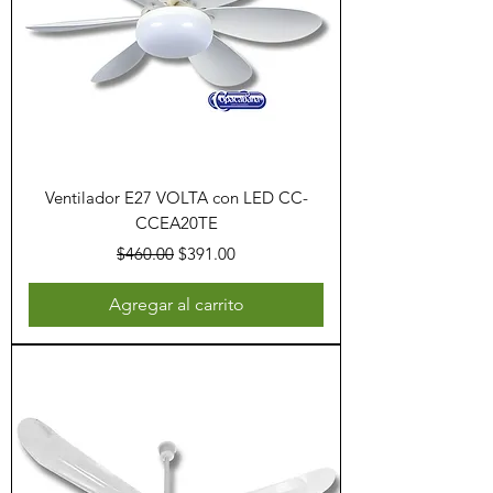
Ventilador E27 VOLTA con LED CC-
CCEA20TE
Precio
Precio de oferta
$460.00
$391.00
Agregar al carrito