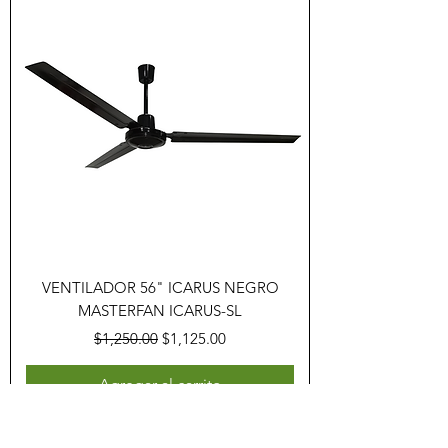
VENTILADOR 56" ICARUS NEGRO
MASTERFAN ICARUS-SL
Precio
Precio de oferta
$1,250.00
$1,125.00
Agregar al carrito