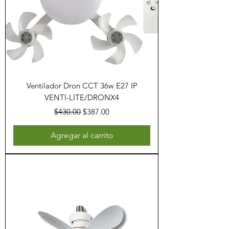
Ventilador Dron CCT 36w E27 IP
VENTI-LITE/DRONX4
Precio
Precio de oferta
$430.00
$387.00
Agregar al carrito