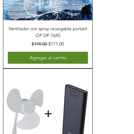
Ventilador con spray recargable portatil
OP DP-7645
Precio
Precio de oferta
$190.00
$171.00
Agregar al carrito