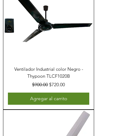
Ventilador Industrial color Negro -
Thypoon TLCF1020B
Precio
Precio de oferta
$900.00
$720.00
Agregar al carrito