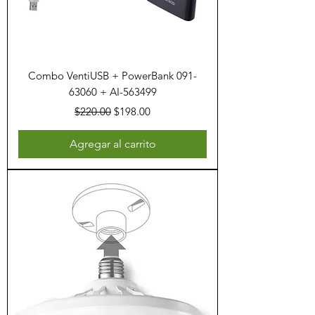
Combo VentiUSB + PowerBank 091-
63060 + AI-563499
Precio
Precio de oferta
$220.00
$198.00
Agregar al carrito