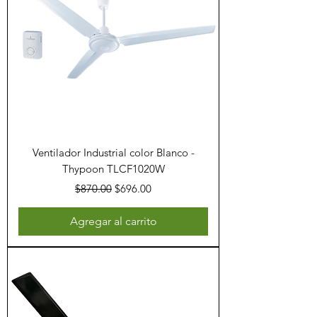
Ventilador Industrial color Blanco -
Thypoon TLCF1020W
Precio
Precio de oferta
$870.00
$696.00
Agregar al carrito