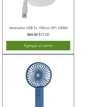
Ventilador USB 5v 150mm 091-63060
Precio
Precio de oferta
$80.00
$72.00
Agregar al carrito