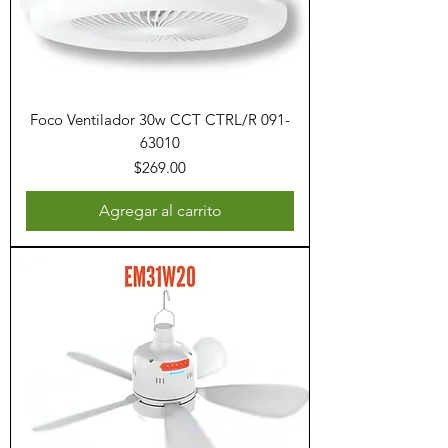
Foco Ventilador 30w CCT CTRL/R 091-
63010
Precio
$269.00
Agregar al carrito