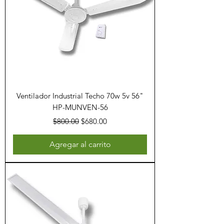
Ventilador Industrial Techo 70w 5v 56"
HP-MUNVEN-56
Precio
Precio de oferta
$800.00
$680.00
Agregar al carrito