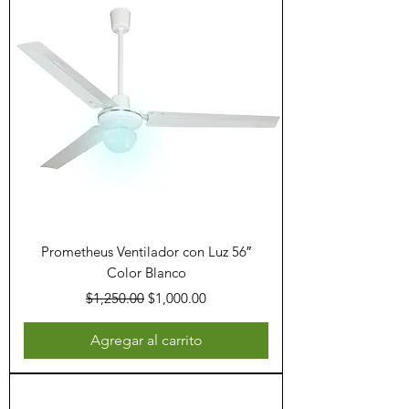
Prometheus Ventilador con Luz 56″
Color Blanco
Precio
Precio de oferta
$1,250.00
$1,000.00
Agregar al carrito