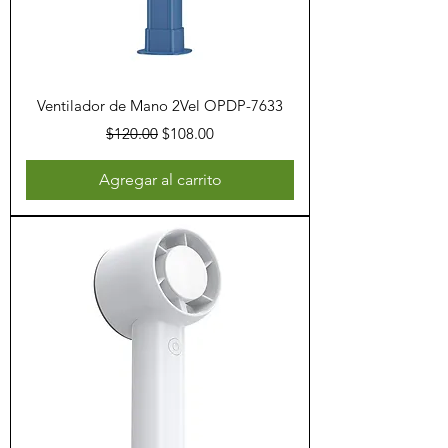
Ventilador de Mano 2Vel OPDP-7633
Precio
Precio de oferta
$120.00
$108.00
Agregar al carrito