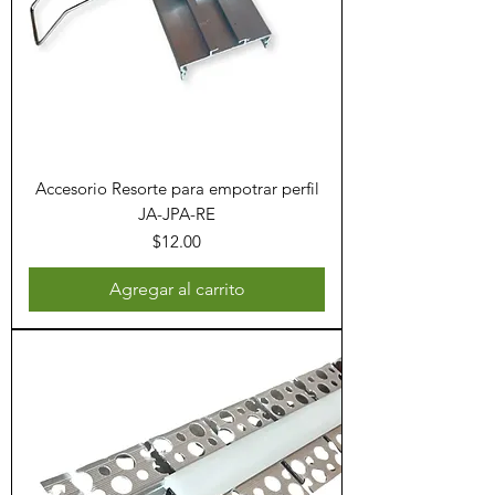
Accesorio Resorte para empotrar perfil
JA-JPA-RE
Precio
$12.00
Agregar al carrito