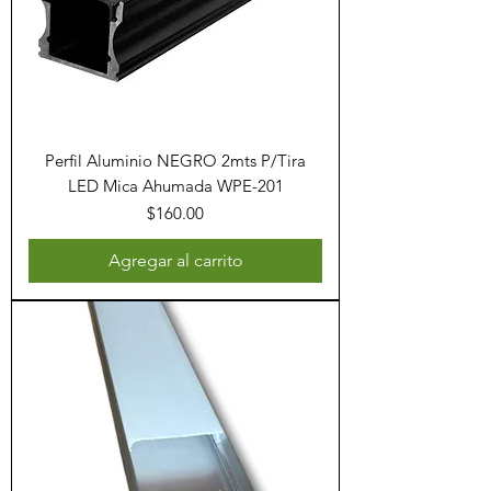
Perfil Aluminio NEGRO 2mts P/Tira
LED Mica Ahumada WPE-201
Precio
$160.00
Agregar al carrito