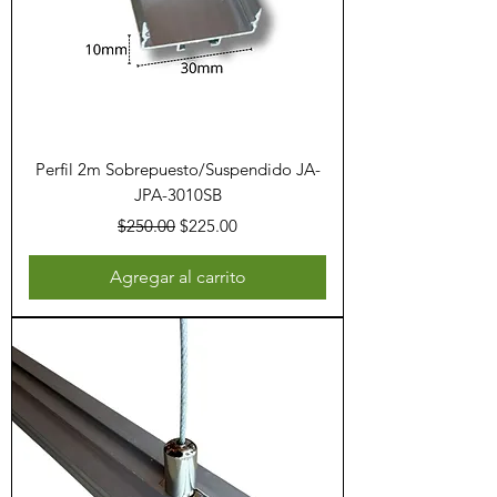
Perfil 2m Sobrepuesto/Suspendido JA-
JPA-3010SB
Precio
Precio de oferta
$250.00
$225.00
Agregar al carrito