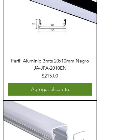
Perfil Aluminio 3mts 20x10mm Negro
JA-JPA-2010EN
Precio
$215.00
Agregar al carrito