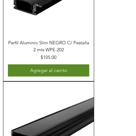
Perfil Aluminio Slim NEGRO C/ Pestaña
2 mts WPE-202
Precio
$105.00
Agregar al carrito