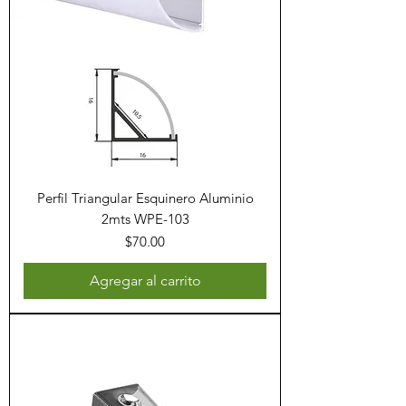
Perfil Triangular Esquinero Aluminio
2mts WPE-103
Precio
$70.00
Agregar al carrito