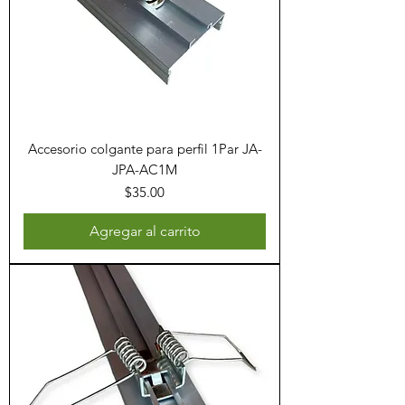
Accesorio colgante para perfil 1Par JA-
JPA-AC1M
Precio
$35.00
Agregar al carrito