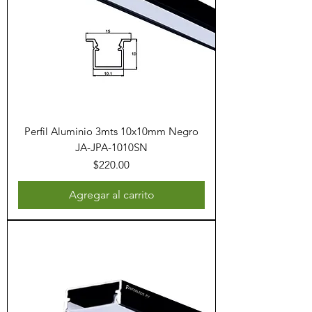
Perfil Aluminio 3mts 10x10mm Negro
JA-JPA-1010SN
Precio
$220.00
Agregar al carrito