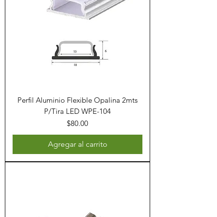
Perfil Aluminio Flexible Opalina 2mts
P/Tira LED WPE-104
Precio
$80.00
Agregar al carrito