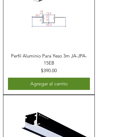
Perfil Aluminio Para Yeso 3m JA-JPA-
15EB
Precio
$390.00
Agregar al carrito