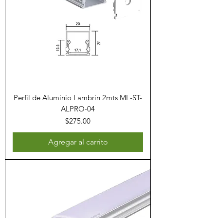
Perfil de Aluminio Lambrin 2mts ML-ST-
ALPRO-04
Precio
$275.00
Agregar al carrito