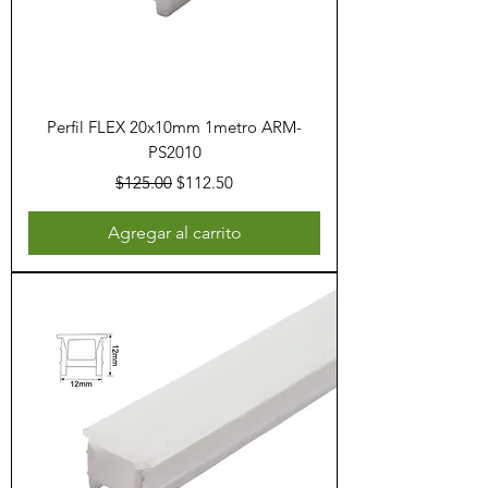
Perfil FLEX 20x10mm 1metro ARM-
PS2010
Precio
Precio de oferta
$125.00
$112.50
Agregar al carrito