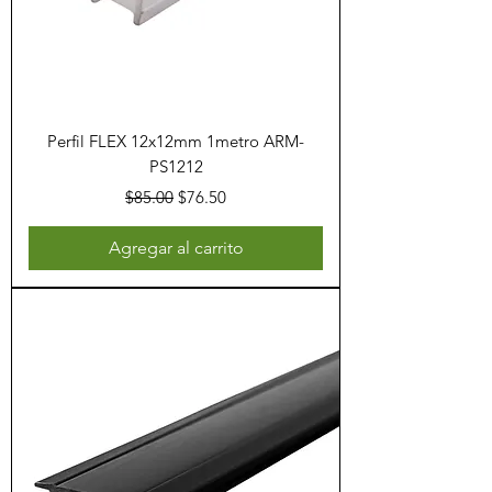
Perfil FLEX 12x12mm 1metro ARM-
PS1212
Precio
Precio de oferta
$85.00
$76.50
Agregar al carrito