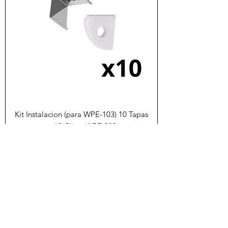
Kit Instalacion (para WPE-103) 10 Tapas
+ 10 Clips WPE-003
Precio
$35.00
Agregar al carrito