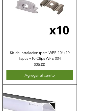
Kit de instalacion (para WPE-104) 10
Tapas +10 Clips WPE-004
Precio
$35.00
Agregar al carrito