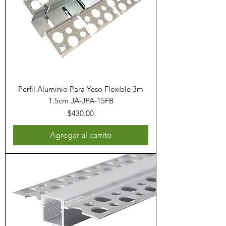
Perfil Aluminio Para Yeso Flexible 3m
1.5cm JA-JPA-15FB
Precio
$430.00
Agregar al carrito