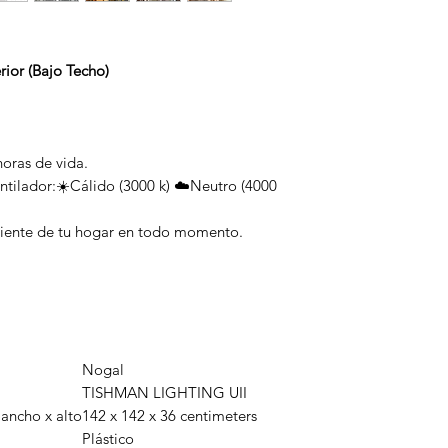
rior (Bajo Techo)
horas de vida.
ntilador:☀️Cálido (3000 k) ☁️Neutro (4000
iente de tu hogar en todo momento.
Nogal
TISHMAN LIGHTING UII
 ancho x alto
142 x 142 x 36 centimeters
Plástico