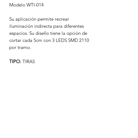
Modelo WTI-014
Su aplicación permite recrear
iluminación indirecta para diferentes
espacios. Su diseño tiene la opción de
cortar cada 5cm con 3 LEDS SMD 2110
por tramo.
TIPO:
TIRAS
WATTS:
50W
VOLTAJE:
24V CD 50/60 Hz
LÚMENES:
4,150 LM
APERTURA:
120°
TEMP. COLOR:
4,000K BLANCO
NEUTRO
TIPO DE LED:
EPISTAR SMD 2110
DIMENSIONES:
5,000×10 mm
PESO:
270 gr.
MATERIAL:
CUBIERTA DE SILICÓN