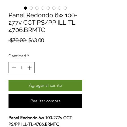
Panel Redondo 6w 100-
277v CCT PS/PP ILL-TL-
4706.BRMTC
Precio
Precio
 $70.00 
$63.00
de
Cantidad
*
oferta
Agregar al carrito
Realizar compra
Panel Redondo 6w 100-277v CCT
PS/PP ILL-TL-4706.BRMTC