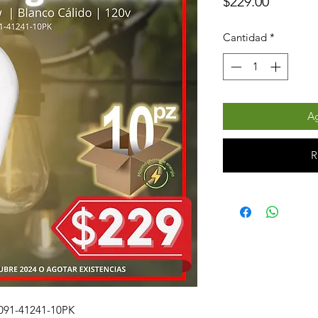
Precio
$229.00
Cantidad
*
Ag
R
091-41241-10PK