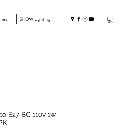
ones
SHOW Lighting
o E27 BC 110v 1w
PK