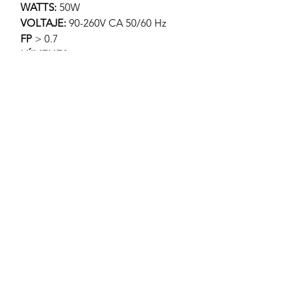
WATTS:
50W
VOLTAJE:
90-260V CA 50/60 Hz
FP
> 0.7
LÚMENES:
4,250 LM
APERTURA:
120°
TEMP. COLOR:
6500K BLANCO FRÍO
IRC
– REND. COLOR > 70
TIPO DE LED:
SMD
DIMENSIONES:
140x185x37 mm
PESO:
200 gr.
MATERIAL:
ALUMINIO + VIDRIO
ATENUABLE:
NO
OPERACIÓN:
-10 A 40°C
IP
65
©2026 por InterLEDs PV.