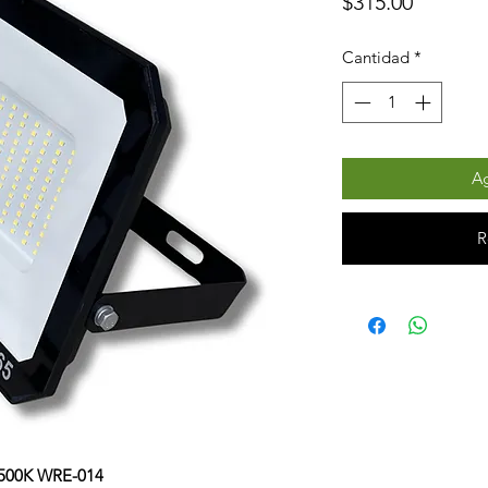
Precio
$315.00
Cantidad
*
Ag
R
6500K WRE-014