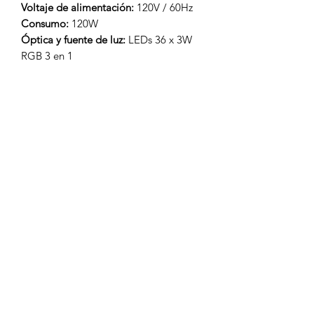
Voltaje de alimentación:
120V / 60Hz
Consumo:
120W
Óptica y fuente de luz:
LEDs 36 x 3W
RGB 3 en 1
Modos de trabajo:
– DMX 512
– Automático
– Audio rítmico
– Maestro-esclavo
Mecánica y efectos:
Ángulo de apertura
WASH
DMX:
5/7 CHs
Dimensiones:
23cm x 11.5cm x 22cm
Peso:
1.6 Kg