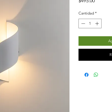
Precio
$495.00
Cantidad
*
Ag
R