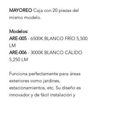
MAYOREO
Caja con 20 piezas del
mismo modelo.
Modelos:
ARE-005
- 6500K BLANCO FRÍO 5,500
LM
ARE-006
- 3000K BLANCO CÁLIDO
5,250 LM
Funciona perfectamente para áreas
exteriores como jardines,
estacionamientos, etc. Su diseño es
innovador y de fácil instalación y
montaje.
TIPO:
REFLECTOR
WATTS:
50W
VOLTAJE:
90-277V CA 50/60 Hz
FP
>0.8