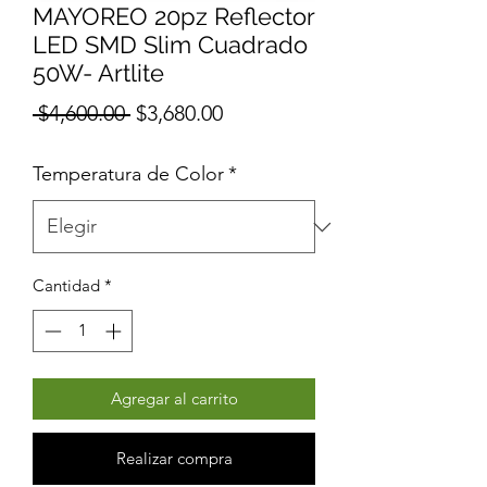
MAYOREO 20pz Reflector
LED SMD Slim Cuadrado
50W- Artlite
Precio
Precio
 $4,600.00 
$3,680.00
de
Temperatura de Color
*
oferta
Cantidad
*
Agregar al carrito
Realizar compra