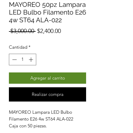
MAYOREO 50pz Lampara
LED Bulbo Filamento E26
4w ST64 ALA-022
Precio
Precio
 $3,000.00 
$2,400.00
de
Cantidad
*
oferta
Agregar al carrito
Realizar compra
MAYOREO Lampara LED Bulbo
Filamento E26 4w ST64 ALA-022
Caja con 50 piezas.