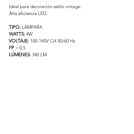
Ideal para decoración estilo vintage.
Alta eficiencia LED.
TIPO:
LÁMPARA
WATTS:
4W
VOLTAJE:
100-140V CA 50/60 Hz
FP
> 0.5
LÚMENES:
340 LM
APERTURA:
320°
TEMP. COLOR:
1,800K AMBAR
IRC
– REND. COLOR > 80
TIPO DE LED:
FILAMENTO
DIMENSIONES:
60×130 mm
PESO:
80 gr.
MATERIAL:
VIDRIO
ATENUABLE:
SI, LINEAL
OPERACIÓN:
-10 A 40°C
IP
20
MARCA:
ARTLITE