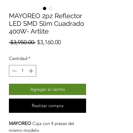
MAYOREO 2pz Reflector
LED SMD Slim Cuadrado
400W- Artlite
Precio
Precio
 $3,950.00 
$3,160.00
de
Cantidad
*
oferta
Agregar al carrito
Realizar compra
MAYOREO
Caja con 4 piezas del
mismo modelo.