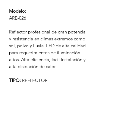
Modelo:
ARE-026
Reflector profesional de gran potencia
y resistencia en climas extremos como
sol, polvo y lluvia. LED de alta calidad
para requerimientos de iluminación
altos. Alta eficiencia, fácil Instalación y
alta disipación de calor.
TIPO:
REFLECTOR
WATTS:
400W
VOLTAJE:
90-277V~50/60 Hz
FP
>0.8
LÚMENES:
50,000 LM
APERTURA:
120°
TEMP. COLOR:
6500K BLANCO FRÍO
IRC
– REND. COLOR > 80