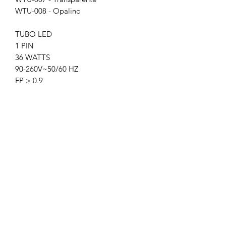
WTU-008 - Opalino
TUBO LED
1 PIN
36 WATTS
90-260V~50/60 HZ
FP > 0.9
Transparente 3,000 LÚMENES /
Opalino 2,800 LÚMENES
APERTURA: 150°
6500K BLANCO FRÍO
IRC - REND. COLOR > 80
SMD 2835
D. 2400x30mm
PESO: 425 gr.
VIDRIO OPALINO + PLÁSTICO
ATENUABLE: NO
OPERACIÓN: -10 A 40°C
IP20