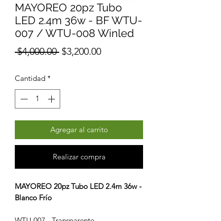
MAYOREO 20pz Tubo
LED 2.4m 36w - BF WTU-
007 / WTU-008 Winled
Precio
Precio
 $4,000.00 
$3,200.00
de
Cantidad
*
oferta
Agregar al carrito
Realizar compra
MAYOREO 20pz Tubo LED 2.4m 36w -
Blanco Frío
WTU-007 - Transparente