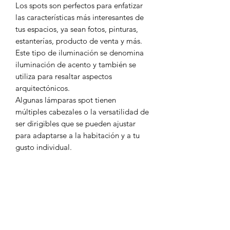
Los spots son perfectos para enfatizar
las características más interesantes de
tus espacios, ya sean fotos, pinturas,
estanterías, producto de venta y más.
Este tipo de iluminación se denomina
iluminación de acento y también se
utiliza para resaltar aspectos
arquitectónicos.
Algunas lámparas spot tienen
múltiples cabezales o la versatilidad de
ser dirigibles que se pueden ajustar
para adaptarse a la habitación y a tu
gusto individual.
Encontrarás la iluminación adecuada
para satisfacer tus necesidades en
nuestra gama de diseños de lámparas
spot sobre techo.
CARACTERÍSTICAS PRINCIPALES
Sobreponer en techo fácilmente.