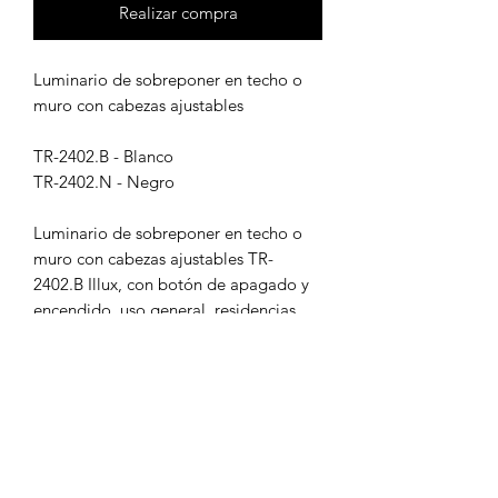
Realizar compra
Luminario de sobreponer en techo o
muro con cabezas ajustables
TR-2402.B - Blanco
TR-2402.N - Negro
Luminario de sobreponer en techo o
muro con cabezas ajustables TR-
2402.B Illux, con botón de apagado y
encendido, uso general, residencias,
hoteles, salas de estar y recibidores.
DATOS TÉCNICOS:
Potencia: 2 x 50 W máx
Tipo de lámpara: GU10 (No incluidas)
Voltaje: 120 V~