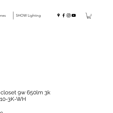
ones
SHOW Lighting
closet 9w 650lm 3k
10-3K-WH