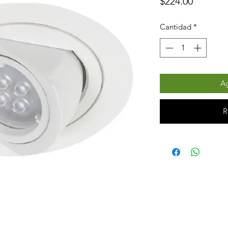
Precio
$224.00
Cantidad
*
Ag
R