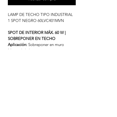
LAMP DE TECHO TIPO INDUSTRIAL
1 SPOT NEGRO 60LVC401MVN
SPOT DE INTERIOR MÁX. 60 W |
SOBREPONER EN TECHO
Aplicación:
Sobreponer en muro
Material de la carcasa:
Lámina de
acero
Terminado:
Negro
Pantalla:
Aluminio
Base:
GU10
Tipo de foco:
GU10 (No incluido)
Volts:
100 - 240 V ~
Potencia máx.:
60 W
Observaciones:
Foco sugerido LED
GU10 de 6 W
FICHA TÉCNICA