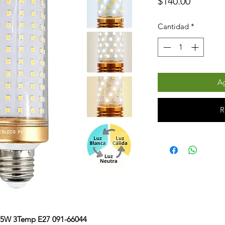
Precio
$140.00
Cantidad
*
Ag
R
15W 3Temp E27 091-66044