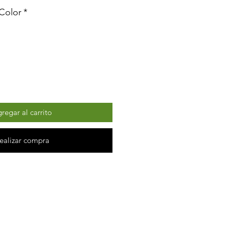
Color
*
regar al carrito
ealizar compra