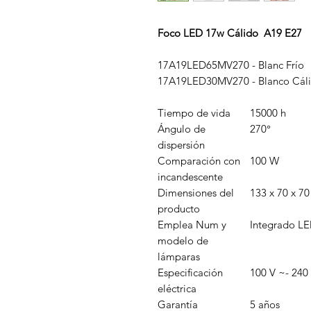
Foco LED 17w Cálido A19 E27
17A19LED65MV270 - Blanc Frío
17A19LED30MV270 - Blanco Cál
Tiempo de vida
15000 h
Ángulo de
270°
dispersión
Comparación con
100 W
incandescente
Dimensiones del
133 x 70 x 7
producto
Emplea Num y
Integrado L
modelo de
lámparas
Especificación
100 V ~- 240
eléctrica
Garantía
5 años