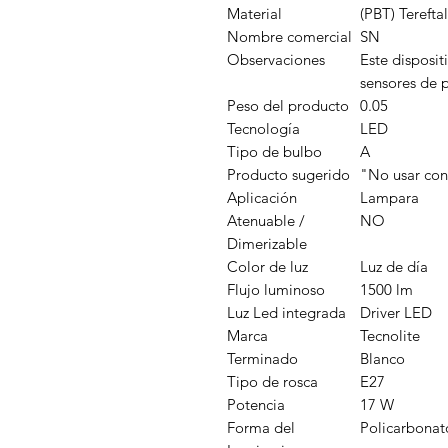
Material
(PBT) Terefta
Nombre comercial
SN
Observaciones
Este disposit
sensores de 
Peso del producto
0.05
Tecnología
LED
Tipo de bulbo
A
Producto sugerido
"No usar con
Aplicación
Lampara
Atenuable /
NO
Dimerizable
Color de luz
Luz de día
Flujo luminoso
1500 lm
Luz Led integrada
Driver LED
Marca
Tecnolite
Terminado
Blanco
Tipo de rosca
E27
Potencia
17 W
Forma del
Policarbonat