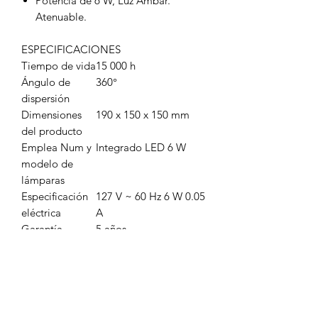
Potencia de 6 W, Luz Ámbar.
Atenuable.
ESPECIFICACIONES
Tiempo de vida
15 000 h
Ángulo de
360°
dispersión
Dimensiones
190 x 150 x 150 mm
del producto
Emplea Num y
Integrado LED 6 W
modelo de
lámparas
Especificación
127 V ~ 60 Hz 6 W 0.05
eléctrica
A
Garantía
5 años
Material
Hierro
Nombre
6DGLED14FL22VCT
comercial
Observaciones
No compatible con
sensores de