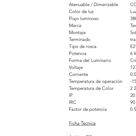
Atenuable / Dimerizable
CO
Color de luz
Lu
Flujo luminoso
38
Marca
Te
Montaje
So
Terminado
tr
Tipo de rosca
E2
Potencia
6 
Forma del Luminario
Cri
Voltaje
12
Corriente
0.
Temperatura de operación
-1
Temperatura de Color
2 
IP
20
IRC
90
Factor de potencia
0.
Ficha Técnica