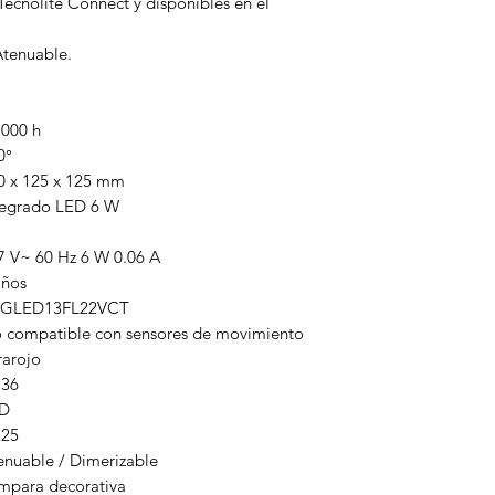
ecnolite Connect y disponibles en el
Atenuable.
 000 h
0°
0 x 125 x 125 mm
tegrado LED 6 W
7 V~ 60 Hz 6 W 0.06 A
años
GLED13FL22VCT
 compatible con sensores de movimiento
rarojo
136
D
25
enuable / Dimerizable
mpara decorativa