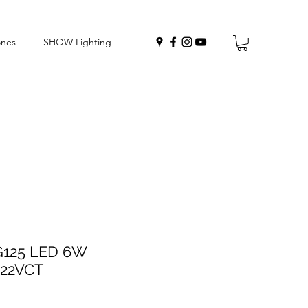
ones
SHOW Lighting
G125 LED 6W
22VCT