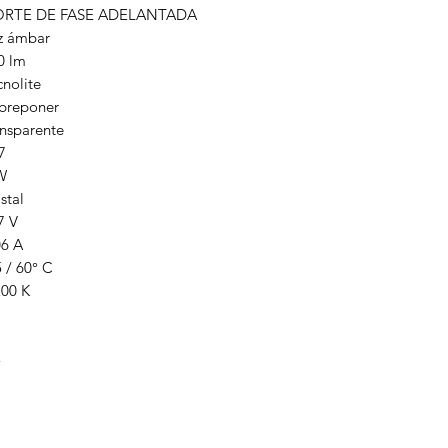
RTE DE FASE ADELANTADA
z ámbar
0 lm
cnolite
breponer
ansparente
7
W
stal
7 V
06 A
5 / 60° C
200 K
5