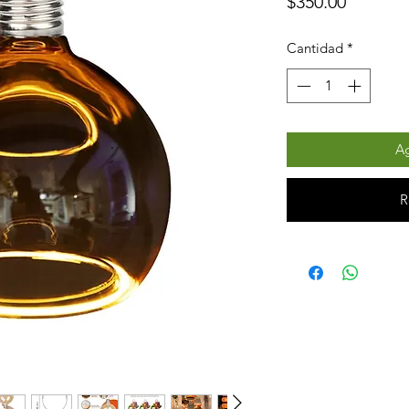
Precio
$350.00
Cantidad
*
Ag
R