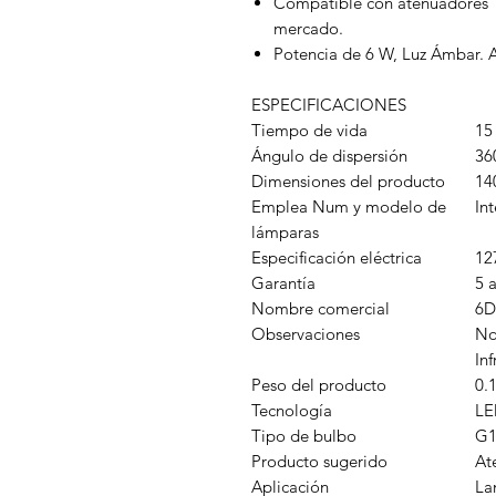
Compatible con atenuadores T
mercado.
Potencia de 6 W, Luz Ámbar. 
ESPECIFICACIONES
Tiempo de vida
15
Ángulo de dispersión
36
Dimensiones del producto
14
Emplea Num y modelo de
In
lámparas
Especificación eléctrica
12
Garantía
5 
Nombre comercial
6D
Observaciones
No
Inf
Peso del producto
0.
Tecnología
LE
Tipo de bulbo
G1
Producto sugerido
At
Aplicación
La