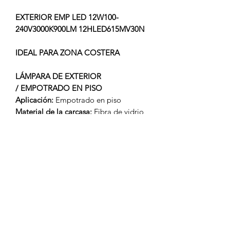
EXTERIOR EMP LED 12W100-
240V3000K900LM 12HLED615MV30N
IDEAL PARA ZONA COSTERA
LÁMPARA DE EXTERIOR
/ EMPOTRADO EN PISO
Aplicación:
Empotrado en piso
Material de la carcasa:
Fibra de vidrio
Terminado:
Negro
Pantalla:
Cristal
Índice de Protección (IP):
65
Tipo de Lámpara:
Integrado LED 12 W
Volts:
100-240 V ~
Potencia:
12 W
Lúmenes:
900 lm
Temperatura de color:
3 000 K
Color de Luz:
Blanco Cálido
Ángulo de Apertura:
23°