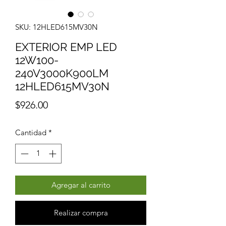
SKU: 12HLED615MV30N
EXTERIOR EMP LED
12W100-
240V3000K900LM
12HLED615MV30N
Precio
$926.00
Cantidad
*
Agregar al carrito
Realizar compra