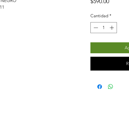
Precio
$590.00
 NEGRO
111
Cantidad
*
Ag
R