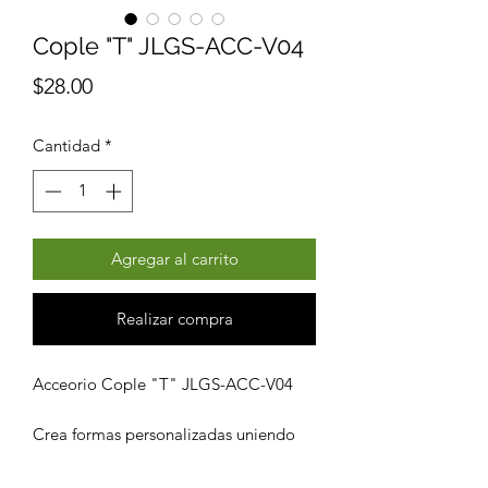
Cople "T" JLGS-ACC-V04
Precio
$28.00
Cantidad
*
Agregar al carrito
Realizar compra
Acceorio Cople "T" JLGS-ACC-V04
Crea formas personalizadas uniendo
perfiles LED de sistema
interconectable en sus diferentes