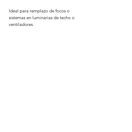
Ideal para remplazo de focos o
sistemas en luminarias de techo o
ventiladores.
Producto NO dimeable.
Mejora la eficiencia luminica de
cualquier lampara, tornillos de iman
que NO requieren perforar el producto
en donde se va a instalar.
Tensión (V~):
127
Potencia (W):
14
TCC (K):
6500
Flujo luminoso (lm):
930