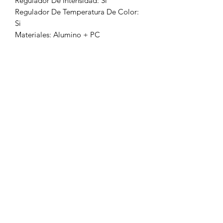
Regulador De Intensidad: Si
Regulador De Temperatura De Color:
Si
Materiales: Alumino + PC
Tecnología: LED
Dimenciones: 55 X 50 X 10 CM
Potencia:
96W
Acabados: Cromo, Dorado, Blanco,
Negro
Códigos: 6127-CH 6127-G 6127-W
6127-B
Consulte existencia