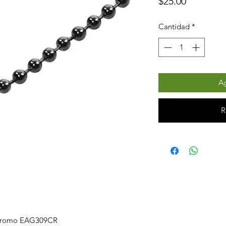
Precio
$25.00
Cantidad
*
Ag
R
 Cromo EAG309CR