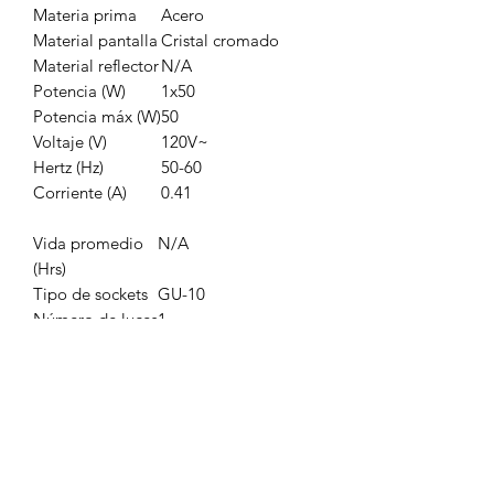
Materia prima
Acero
Material pantalla
Cristal cromado
Material reflector
N/A
Potencia (W)
1x50
Potencia máx (W)
50
Voltaje (V)
120V~
Hertz (Hz)
50-60
Corriente (A)
0.41
Vida promedio
N/A
(Hrs)
Tipo de sockets
GU-10
Número de luces
1
Corte para
N/A
empotramiento
(mm)
Consumo (Wh)
N/A
Medidas (ancho
11.4 x 8.4
x alto x fondo)