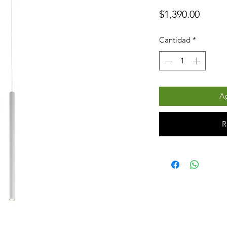
Preci
$1,390.00
Cantidad
*
Ag
R