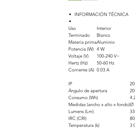
INFORMACIÓN TÉCNICA
Uso
Interior
Terminado
Blanco
Materia prima
Aluminio
Potencia (W)
4 W
Voltaje (V)
100-240 V~
Hertz (Hz)
50-60 Hz
Corriente (A)
0.03 A
IP
20
Ángulo de apertura
20
Consumo (Wh)
4.
Medidas (ancho x alto x fondo)
Ø 
Lumens (Lm)
33
IRC (CRI)
80
Temperatura (k)
3 