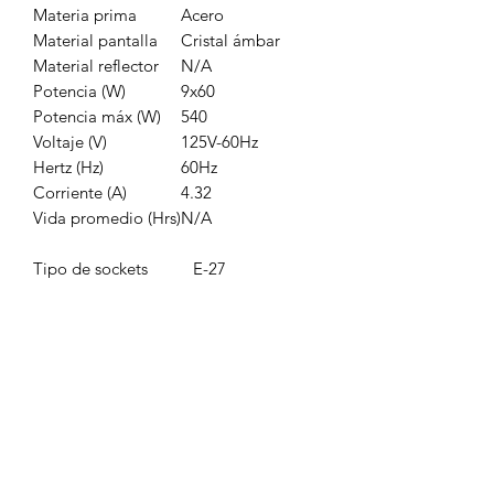
Materia prima
Acero
Material pantalla
Cristal ámbar
Material reflector
N/A
Potencia (W)
9x60
Potencia máx (W)
540
Voltaje (V)
125V-60Hz
Hertz (Hz)
60Hz
Corriente (A)
4.32
Vida promedio (Hrs)
N/A
Tipo de sockets
E-27
Número de luces
9
Corte para
N/A
empotramiento (mm)
Consumo (Wh)
N/A
Sub-línea
Forja
Medidas (ancho x
Ø78 x 140
alto x fondo)
Garantía
1 año