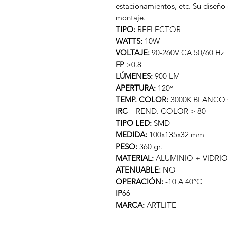
estacionamientos, etc. Su diseño e
montaje.
TIPO:
REFLECTOR
WATTS:
10W
VOLTAJE:
90-260V CA 50/60 Hz
FP
>0.8
LÚMENES:
900 LM
APERTURA:
120°
TEMP. COLOR:
3000K BLANCO
IRC
– REND. COLOR > 80
TIPO LED:
SMD
MEDIDA:
100x135x32 mm
PESO:
360 gr.
MATERIAL:
ALUMINIO + VIDRIO
ATENUABLE:
NO
OPERACIÓN:
-10 A 40°C
IP
66
MARCA:
ARTLITE