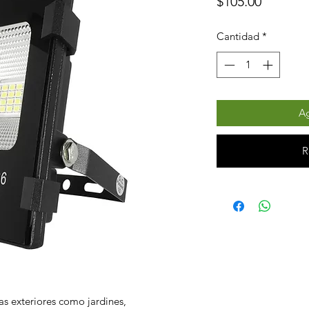
Precio
$105.00
Cantidad
*
Ag
R
s exteriores como jardines,