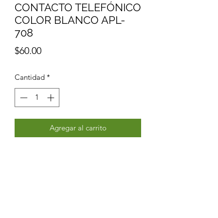
CONTACTO TELEFÓNICO
COLOR BLANCO APL-
708
Precio
$60.00
Cantidad
*
Agregar al carrito
Realizar compra
APL-708 PLACA LUXURY
CONTACTO
TELEFÓNICO COLOR BLANCO
74X112MM SKIN FEEL