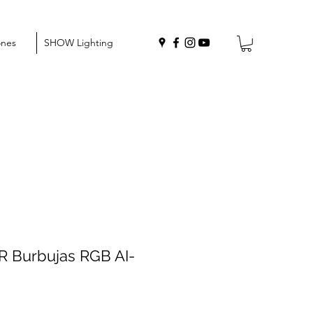
ones
SHOW Lighting
R Burbujas RGB AI-