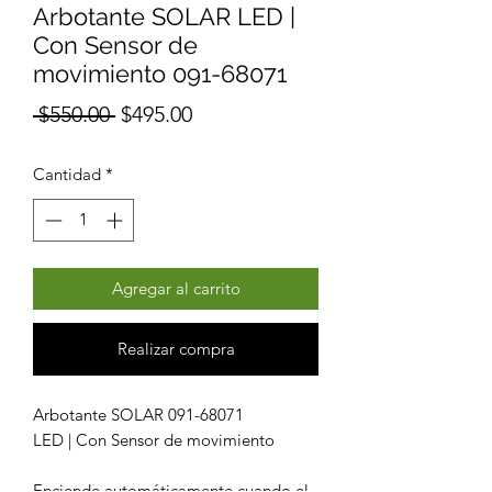
Arbotante SOLAR LED |
Con Sensor de
movimiento 091-68071
Precio
Precio
 $550.00 
$495.00
de
Cantidad
*
oferta
Agregar al carrito
Realizar compra
Arbotante SOLAR 091-68071
LED | Con Sensor de movimiento
Enciende automáticamente cuando el