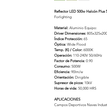
Reflector LED 500w Halcón Pl
Forlighting
Material:
Aluminio Equipo:
Driver Dimensiones:
805x325x20
Índice Protección:
65
Óptica:
Wide Flood
Temp. (K) / Color:
6000K
Operación:
110-240V 50/60Hz
Factor de Potencia:
0.90
Consumo:
500W
Eficiencia:
90lm/w
Orientación:
Dirigible
Supresor de picos:
10kV
Horas de vida:
50,000 HRS
APLICACIONES
Campos Deportivos Naves Industr