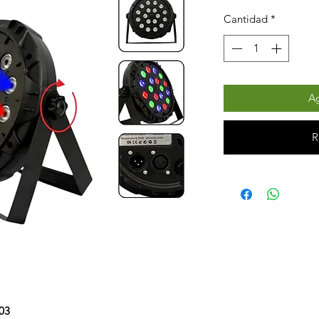
Cantidad
*
Ag
R
03