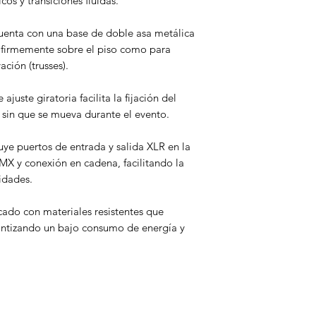
os y transiciones fluidas.
 Cuenta con una base de doble asa metálica
o firmemente sobre el piso como para
ación (trusses).
ajuste giratoria facilita la fijación del
o sin que se mueva durante el evento.
uye puertos de entrada y salida XLR en la
MX y conexión en cadena, facilitando la
idades.
icado con materiales resistentes que
antizando un bajo consumo de energía y